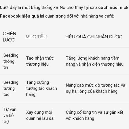
Dưới đây là một bảng thống kê. Nó cho thấy tại sao
cách nuôi nick
Facebook hiệu quả
lại quan trọng đối với nhà hàng và café:
CHIẾN
MỤC TIÊU
HIỆU QUẢ GHI NHẬN ĐƯỢC
LƯỢC
Seeding
Tạo nhận thức
Tăng lượng khách hàng tiềm
thông
thương hiệu
năng và nhận diện thương hiệu
tin
Seeding
Tăng cường
Nâng cao mức độ tương tác và
tương
tương tác khách
sự hài lòng của khách hàng
tác
hàng
Tư vấn
Xây dựng mối
Củng cố lòng tin và sự gắn kết
và hỗ
quan hệ lâu dài
với khách hàng
trợ