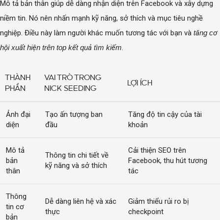
Mô tả bản thân giúp dễ dàng nhận diện trên Facebook và xây dựng
niềm tin. Nó nên nhấn mạnh kỹ năng, sở thích và mục tiêu nghề
nghiệp. Điều này làm người khác muốn tương tác với bạn và
tăng cơ
hội xuất hiện trên top kết quả tìm kiếm
.
THÀNH
VAI TRÒ TRONG
LỢI ÍCH
PHẦN
NICK SEEDING
Ảnh đại
Tạo ấn tượng ban
Tăng độ tin cậy của tài
diện
đầu
khoản
Mô tả
Cải thiện SEO trên
Thông tin chi tiết về
bản
Facebook, thu hút tương
kỹ năng và sở thích
thân
tác
Thông
Dễ dàng liên hệ và xác
Giảm thiểu rủi ro bị
tin cơ
thực
checkpoint
bản