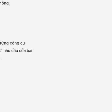
hông.
a từng công cụ
ới nhu cầu của bạn
I